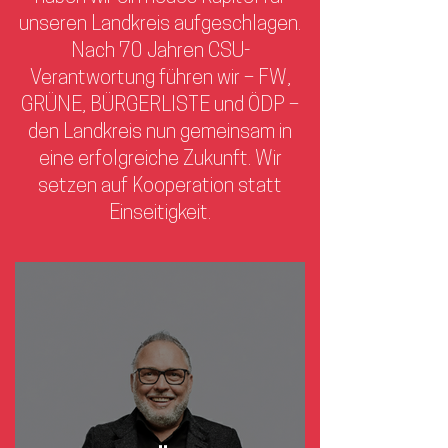
unseren Landkreis aufgeschlagen.
Nach 70 Jahren CSU-
Verantwortung führen wir – FW,
GRÜNE, BÜRGERLISTE und ÖDP –
den Landkreis nun gemeinsam in
eine erfolgreiche Zukunft. Wir
setzen auf Kooperation statt
Einseitigkeit.