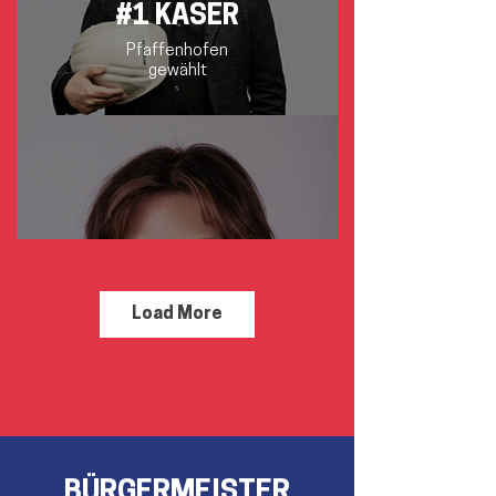
#1 KÄSER
Pfaffenhofen
gewählt
Load More
#2 DRACK
Manching
gewählt
BÜRGERMEISTER