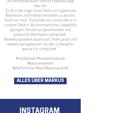
Der Bestseller-Autor Steffen Kopetzky sagt
über ihn:
“Er ist in der Lage, einen Geist von Lagerfeuer,
Abenteuer und Freiheit entstehen zu lassen.
Nicht nur mich, Dutzende von Leuten hat er in
unserer Stadt in die ehrenamtliche Lokalpolitik
gezogen, Bündnisse geschmiedet und
politische Mehrheiten verhandelt,
Verwaltungsarbeit angefeuert, Kritik geübt und
niemals nachgelassen, für das zu kämpfen,
was er für richtig hielt. ”
#heimatstark #heimatdividende
#kaeserwaehlen
#pfaffenhofen #spd #kaeseguerilla
ALLES ÜBER MARKUS
INSTAGRAM