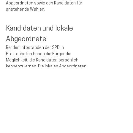
Abgeordneten sowie den Kandidaten für 
anstehende Wahlen.
Kandidaten und lokale 
Abgeordnete
Bei den Infoständen der SPD in 
Pfaffenhofen haben die Bürger die 
Möglichkeit, die Kandidaten persönlich 
kennenzulernen. Die lokalen Abgeordneten 
stehen für Fragen zur Verfügung und 
informieren über aktuelle politische 
Themen und Projekte in der Region.
Diese Veranstaltung teilen