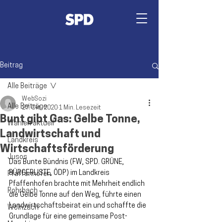
Beitrag
Alle Beiträge
WebSozi
Alle Beiträge
27. Okt. 2020
1 Min. Lesezeit
Bunt gibt Gas: Gelbe Tonne,
Wahlen aktuell
Landwirtschaft und
Landkreis
Wirtschaftsförderung
Jusos
Das Bunte Bündnis (FW, SPD. GRÜNE, 
BÜRGERLISTE, ÖDP) im Landkreis 
Pfaffenhofen
Pfaffenhofen brachte mit Mehrheit endlich 
Rohrbach
die Gelbe Tonne auf den Weg, führte einen 
Landwirtschaftsbeirat ein und schaffte die 
Wolnzach
Grundlage für eine gemeinsame Post-