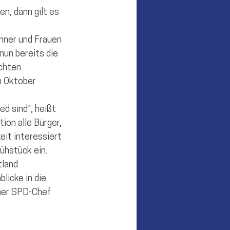
n, dann gilt es 
nner und Frauen 
un bereits die 
chten 
m Oktober 
d sind", heißt 
ion alle Bürger, 
eit interessiert 
hstück ein. 
land 
licke in die 
ener SPD-Chef 