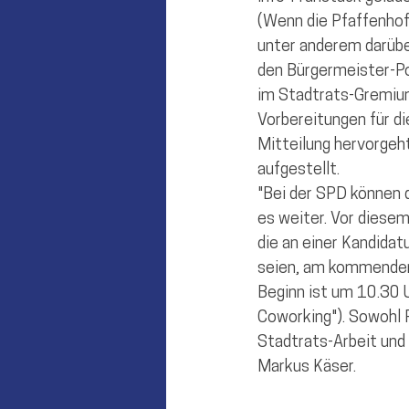
Münchsmünster
Vohburg
(Wenn die Pfaffenhofe
unter anderem darübe
den Bürgermeister-Po
im Stadtrats-Gremium 
Vorbereitungen für d
Mitteilung hervorgeh
aufgestellt.
"Bei der SPD können d
es weiter. Vor diesem
die an einer Kandidatu
seien, am kommenden 
Beginn ist um 10.30 
Coworking"). Sowohl P
Stadtrats-Arbeit und 
Markus Käser.