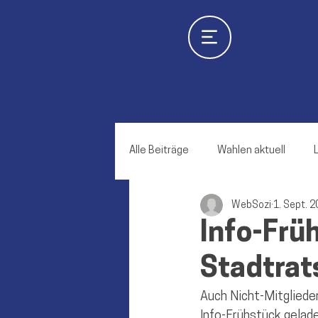
Alle Beiträge
Wahlen aktuell
WebSozi
1. Sept. 
Scheyern
Geisenfeld
E
Info-Frü
Stadtrat
Schweitenkirchen
Gerolsba
Auch Nicht-Mitgliede
Info-Frühstück gelade