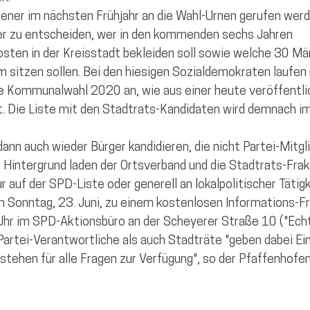
Kandidierende Pfaffenhofen
ner im nächsten Frühjahr an die Wahl-Urnen gerufen werde
r zu entscheiden, wer in den kommenden sechs Jahren 
sten in der Kreisstadt bekleiden soll sowie welche 30 Mä
sitzen sollen. Bei den hiesigen Sozialdemokraten laufen n
ie Kommunalwahl 2020 an, wie aus einer heute veröffentli
t. Die Liste mit den Stadtrats-Kandidaten wird demnach i
ann auch wieder Bürger kandidieren, die nicht Partei-Mitglie
 Hintergrund laden der Ortsverband und die Stadtrats-Frakt
r auf der SPD-Liste oder generell an lokalpolitischer Tätigk
Sonntag, 23. Juni, zu einem kostenlosen Informations-Frü
Uhr im SPD-Aktionsbüro an der Scheyerer Straße 10 ("Echt
artei-Verantwortliche als auch Stadträte "geben dabei Einb
stehen für alle Fragen zur Verfügung", so der Pfaffenhof