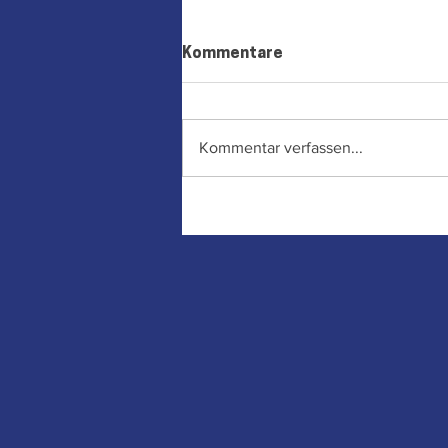
Kommentare
Kommentar verfassen...
Söder streicht den
Kita‑Zuschuss – Aiwanger
bricht sein Wort