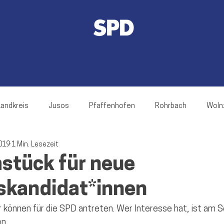
Landkreis
Jusos
Pfaffenhofen
Rohrbach
Woln
2019
1 Min. Lesezeit
rnsgaden
Jetzendorf
Ilmmünster
Hettenshausen
hstück für neue
skandidat*innen
ch
Hohenwart
Reichertshofen
Baar-Ebenhausen
r können für die SPD antreten. Wer Interesse hat, ist am 
n.