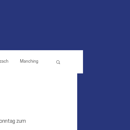
zach
Manching
Reichertshausen
Pörnbach
Sonntag zum 