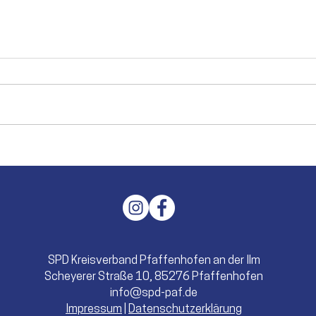
Einer mit Ecken, Kanten und
Die 
großen Verdiensten
Jahr
Caro
SPD Kreisverband Pfaffenhofen an der Ilm
Scheyerer Straße 10, 85276 Pfaffenhofen
info@spd-paf.de
Impressum
|
Datenschutzerklärung