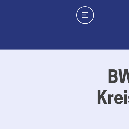
BW
Kre