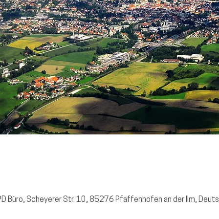
D Büro, Scheyerer Str. 10, 85276 Pfaffenhofen an der Ilm, Deut