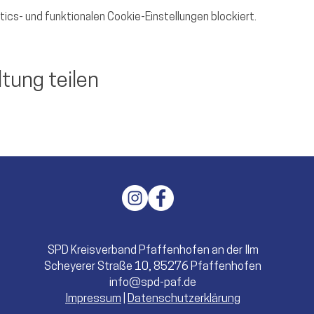
ics- und funktionalen Cookie-Einstellungen blockiert.
tung teilen
SPD Kreisverband Pfaffenhofen an der Ilm
Scheyerer Straße 10, 85276 Pfaffenhofen
info@spd-paf.de
Impressum
|
Datenschutzerklärung