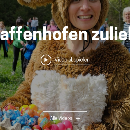
affenhofen zuli
Video abspielen
Alle Videos