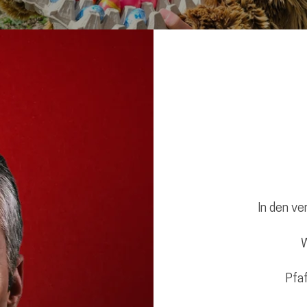
In den v
W
Pfaf