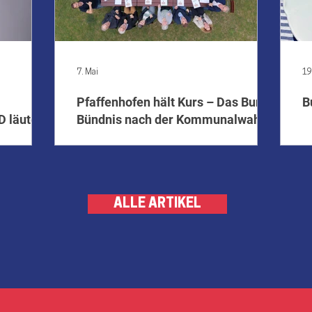
7. Mai
19
Pfaffenhofen hält Kurs – Das Bunte
B
D läutet
Bündnis nach der Kommunalwahl
und
2026
ALLE ARTIKEL