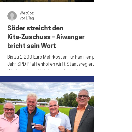
WebSozi
vor 1 Tag
Söder streicht den
Kita‑Zuschuss – Aiwanger
bricht sein Wort
Bis zu 1.200 Euro Mehrkosten für Familien pro
Jahr. SPD Pfaffenhofen wirft Staatsregierung
Wortbruch und Hütchenspielertricks vor.
Willlkommn im Rüstungsland Bayern
(Bildmontage) Pfaffenhofen a. d. Ilm – Gegen
die Stimmen der gesamten Opposition hat die
Regierungsmehrheit aus CSU und Freien
Wählern die Reform des Bayerischen
Kinderbildungs- und -betreuungsgesetzes
(BayKiBiG) beschlossen. Was die
Staatsregierung als „Bürokratieabbau“ und