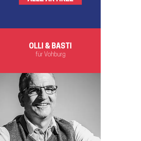
führt die SPD vor allem auf die stärker
fragmentierte Parteienlandschaft zurück.
Politisch sieht sich die Partei dennoch
bestätigt. Der Stimmenzuwachs zeige, so der
Kreisvorstand, „dass viele Mens
OLLI & BASTI
für Vohburg