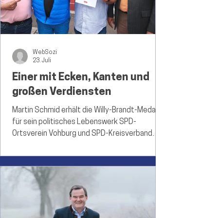
„Systeminvestment“ verkauft, erweist si
WebSozi
23. Juli
Einer mit Ecken, Kanten und
großen Verdiensten
Martin Schmid erhält die Willy-Brandt-Medaille
für sein politisches Lebenswerk SPD-
Ortsverein Vohburg und SPD-Kreisverband
Pfaffenhofen ehren den Altbürgermeister für
seinen jahrzehntelangen Einsatz für
Demokratie, Sozialdemokratie und seine
Heimatstadt. SPD Kreisvorsitzender
Pfaffenhofen - Markus Käser,
Altbürgermeister - Martin Schmid, SPD OV-
Chef Vohburg -Oliver Rechenauer, Dritter