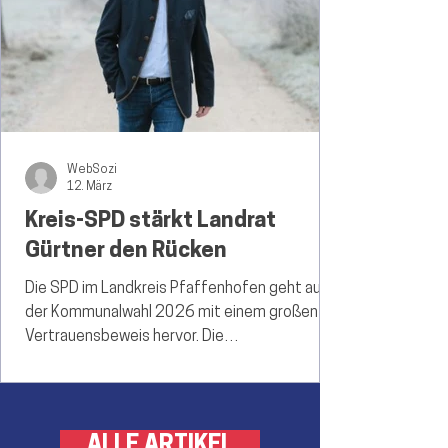
Bürgermeister Vohburg - Hartmut Lederer
(Foto: Basti Kraus) Vohburg. Sie wird nicht für
ein
WebSozi
12. März
Kreis-SPD stärkt Landrat
Gürtner den Rücken
Die SPD im Landkreis Pfaffenhofen geht aus
der Kommunalwahl 2026 mit einem großen
Vertrauensbeweis hervor. Die
Sozialdemokraten haben in absoluten Zahlen
deutlich zugelegt: über 17.000 Stimmen mehr
als noch 2020 stehen auf dem Stimmenkonto
der Genossen. Den rechnerischen Sitzverlust
ALLE ARTIKEL