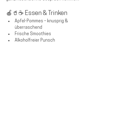
🍎🥤☕ Essen & Trinken
Apfel-Pommes
 – knusprig & 
überraschend
Frische Smoothies
Alkoholfreier Punsch
Weiterlesen >
Diese Veranstaltung teilen