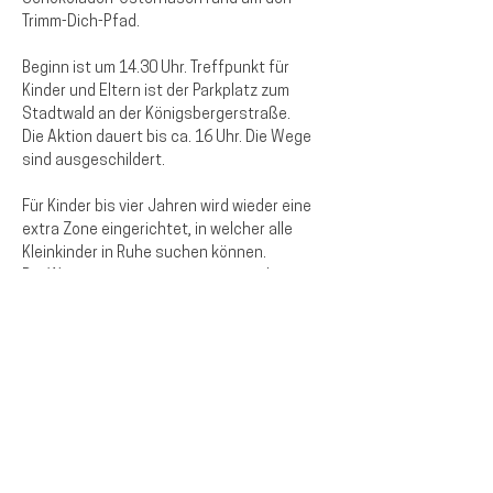
Trimm-Dich-Pfad.
Beginn ist um 14.30 Uhr. Treffpunkt für 
Kinder und Eltern ist der Parkplatz zum 
Stadtwald an der Königsbergerstraße.
Die Aktion dauert bis ca. 16 Uhr. Die Wege 
sind ausgeschildert.
Für Kinder bis vier Jahren wird wieder eine 
extra Zone eingerichtet, in welcher alle 
Kleinkinder in Ruhe suchen können.
Die Wetterprognose ist zwar gut, aber es 
wird dennoch darauf hingewiesen, dass die 
Aktion auch bei leichtem Regen 
durchgeführt wird.
Diese Veranstaltung teilen