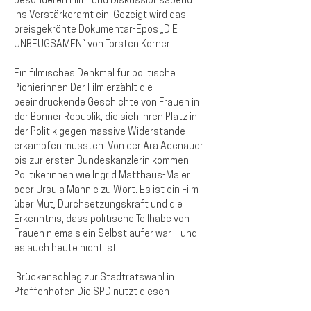
besonderen Film- und Diskussionsabend 
ins Verstärkeramt ein. Gezeigt wird das 
preisgekrönte Dokumentar-Epos 
„DIE 
UNBEUGSAMEN“
 von Torsten Körner.
Ein filmisches Denkmal für politische 
Pionierinnen
 Der Film erzählt die 
beeindruckende Geschichte von Frauen in 
der Bonner Republik, die sich ihren Platz in 
der Politik gegen massive Widerstände 
erkämpfen mussten. Von der Ära Adenauer 
bis zur ersten Bundeskanzlerin kommen 
Politikerinnen wie Ingrid Matthäus-Maier 
oder Ursula Männle zu Wort. Es ist ein Film 
über Mut, Durchsetzungskraft und die 
Erkenntnis, dass politische Teilhabe von 
Frauen niemals ein Selbstläufer war – und 
es auch heute nicht ist.
Brückenschlag zur Stadtratswahl in 
Pfaffenhofen
 Die SPD nutzt diesen 
filmischen Rahmen ganz bewusst, um den 