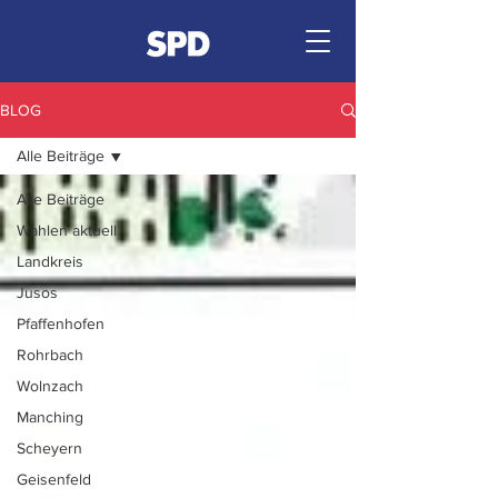
BLOG
Alle Beiträge
Alle Beiträge
Wahlen aktuell
Landkreis
Jusos
Pfaffenhofen
Rohrbach
Wolnzach
Manching
Scheyern
Geisenfeld