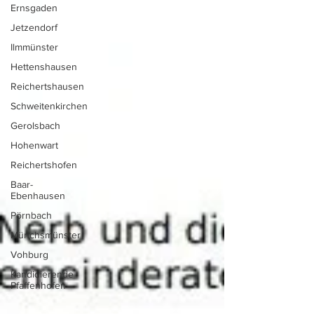
Ernsgaden
Jetzendorf
Ilmmünster
Hettenshausen
Reichertshausen
Schweitenkirchen
Gerolsbach
Hohenwart
Reichertshofen
Baar-
Ebenhausen
Pörnbach
Münchsmünster
Vohburg
Kandidierende
Pfaffenhofen