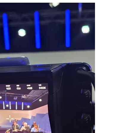
WebSozi
20. Dez. 2025
5 Min. Lesezeit
SPD-Stadtratsliste 2026: Ein
starkes Team für
Pfaffenhofen
Die Pfaffenhofener SPD setzt auf ein
diverses Team aus Wirtschafts-Expertise
und sozialer Tiefe. Für das Projekt
Titelverteidigung gab es bei der
Nominierung von Thomas Herker und der
SPD-Liste die volle Zustimmung. Mit einem
neuartigen Format ist die SPD Pfaffenhofen
am 18. Dezember in den
Kommunalwahlkampf 2026 gestartet.
Unter dem Titel „Hauptplatz Social Club
2026“ präsentierten 30
Stadtratskandidatinnen und -kandidaten