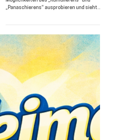
WebSozi
16. Feb.
1 Min. Lesezeit
Probestimmzettel Kreistag
Kommunalwahl 2026
Unter realen Bedingungen kann man die
Möglichkeiten des „Kumulierens“ und
„Panaschierens“ ausprobieren und sieht
auch gleich, ob der so ausgefüllte
Stimmzettel gültig oder ungültig wäre. Sie
können Ihre Simmen vergeben, in dem Sie
einen Wahlvorschlag anklicken oder direkt
in das Feld vor einer sich bewerbenden
Person klicken. Probestimmzettel
Kreistagswahl 2026 👉 Probestimmzettel
Kreistagswahl 2026 (Landkreis
Pfaffenhofen a.d. Ilm) Was du damit