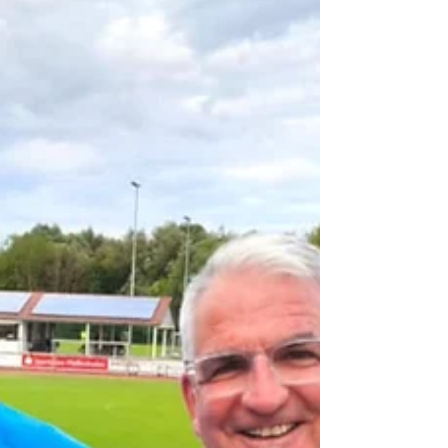
der gesamten Opposition hat die
Regierungsmehrheit aus CSU und Freien
Wählern die Reform des Bayerischen
Kinderbildungs- und -betreuungsgesetzes
(BayKiBiG) beschlossen. Was die
Staatsregierung als „Bürokratieabbau“ und
„Systeminvestment“ verkauft, erweist si