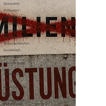
Geisenfeld
Ernsgaden
Jetzendorf
Ilmmünster
Hettenshausen
Reichertshausen
Schweitenkirchen
Gerolsbach
Hohenwart
Reichertshofen
Baar-
Ebenhausen
Pörnbach
Münchsmünster
Vohburg
Kandidierende
Pfaffenhofen