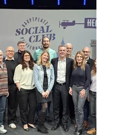
Selbstbestimmung im Landkreis
Pfaffenhofen Auftakt beim
Dreikönigstreffen 2026 in Wolnzach
Wolnzach. Wer wissen will, wie frei und
handlungsfähig eine Region wirklich ist,
muss ihre Geldströme betrachten –
besonders dort, wo es um Grundbedürfnise
wie Energie, Wohnen und Lebensmittel
geht. Genau hier setzt die SPD im Landkreis
Pfaffenhofen an. Am Dreikönigstag startet
sie eine Initiative, die bewusst über
kurzfristige Wahlkampfrhetori