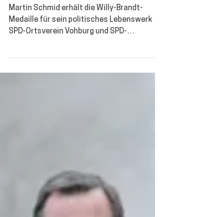
23. Juli
4 Min. Lesezeit
Einer mit Ecken, Kanten und
großen Verdiensten
Martin Schmid erhält die Willy-Brandt-
Medaille für sein politisches Lebenswerk
SPD-Ortsverein Vohburg und SPD-
Kreisverband Pfaffenhofen ehren den
Altbürgermeister für seinen
jahrzehntelangen Einsatz für Demokratie,
Sozialdemokratie und seine Heimatstadt.
SPD Kreisvorsitzender Pfaffenhofen -
Markus Käser, Altbürgermeister - Martin
Schmid, SPD OV-Chef Vohburg -Oliver
Rechenauer, Dritter Bürgermeister Vohburg
- Hartmut Lederer (Foto: Basti Kraus)
Vohburg. Sie wird nicht für ein