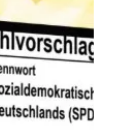
Zahlen deutlich zugelegt: über 17.000
Stimmen mehr als noch 2020 stehen auf
dem Stimmenkonto der Genossen. Den
rechnerischen Sitzverlust führt die SPD vor
allem auf die stärker fragmentierte
Parteienlandschaft zurück. Politisch sieht
sich die Partei dennoch bestätigt. Der
Stimmenzuwachs zeige, so der
Kreisvorstand, „dass viele Mens