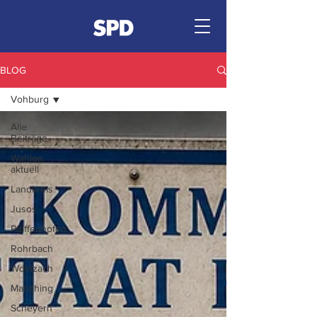
BLOG
Vohburg
Alle
Beiträge
Wahlen
aktuell
Landkreis
Jusos
Pfaffenhofen
Rohrbach
Wolnzach
Manching
Scheyern