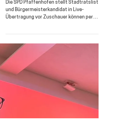
WebSozi
17. Dez. 2025
2 Min. Lesezeit
SPD-Aufstellung live aus
dem pafnet-Studio
Die SPD Pfaffenhofen stellt Stadtratsliste
und Bürgermeisterkandidat in Live-
Übertragung vor Zuschauer können per
Live-Voting thematische Prioritäten setzen