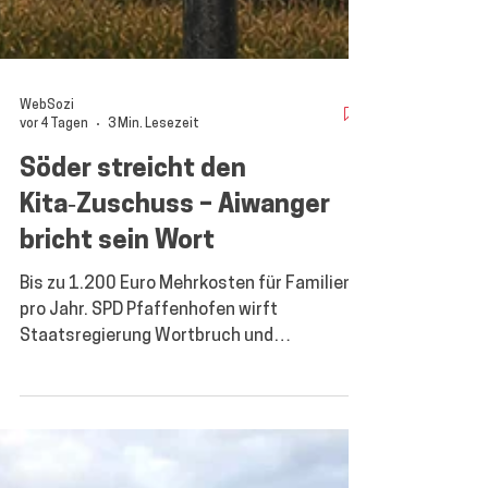
WebSozi
vor 4 Tagen
3 Min. Lesezeit
Söder streicht den
Kita‑Zuschuss – Aiwanger
bricht sein Wort
Bis zu 1.200 Euro Mehrkosten für Familien
pro Jahr. SPD Pfaffenhofen wirft
Staatsregierung Wortbruch und
Hütchenspielertricks vor. Willlkommn im
Rüstungsland Bayern (Bildmontage)
Pfaffenhofen a. d. Ilm – Gegen die Stimmen