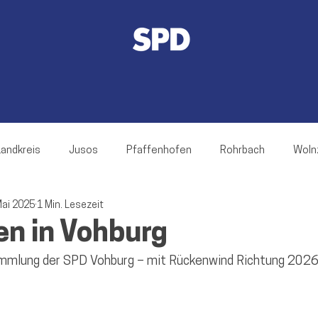
Landkreis
Jusos
Pfaffenhofen
Rohrbach
Woln
Mai 2025
1 Min. Lesezeit
rnsgaden
Jetzendorf
Ilmmünster
Hettenshausen
n in Vohburg
mmlung der SPD Vohburg – mit Rückenwind Richtung 2026
ch
Hohenwart
Reichertshofen
Baar-Ebenhausen