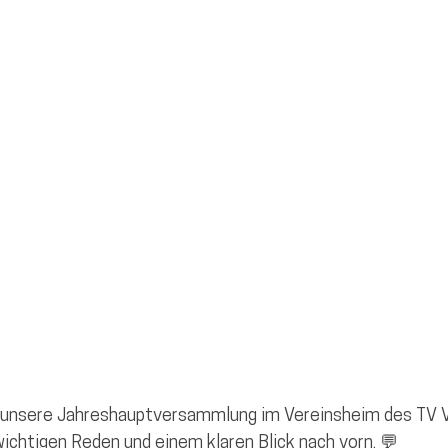
Kandidierende Pfaffenhofen
unsere Jahreshauptversammlung im Vereinsheim des TV V
ichtigen Reden und einem klaren Blick nach vorn. 💬