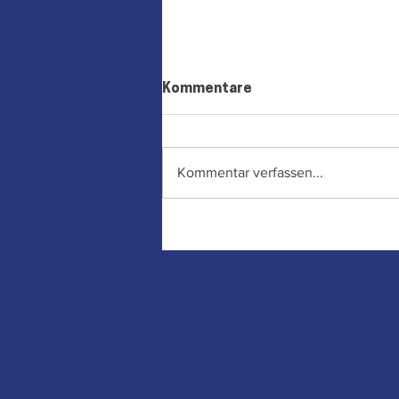
Kommentare
Kommentar verfassen...
Söder streicht den
Kita‑Zuschuss – Aiwanger
bricht sein Wort