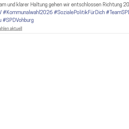
am und klarer Haltung gehen wir entschlossen Richtung 2
V
#Kommunalwahl2026
#SozialePolitikFürDich
#TeamSP
u
#SPDVohburg
hlen aktuell