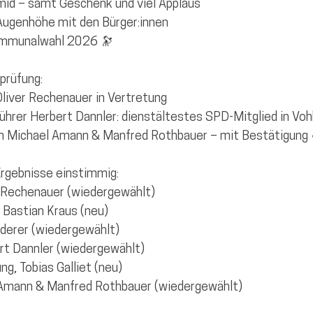
mid – samt Geschenk und viel Applaus
f Augenhöhe mit den Bürger:innen
Kommunalwahl 2026 🔭
prüfung:
Oliver Rechenauer in Vertretung
führer Herbert Dannler: dienstältestes SPD-Mitglied in Vo
ch Michael Amann & Manfred Rothbauer – mit Bestätigung
Ergebnisse einstimmig:
er Rechenauer (wiedergewählt)
: Bastian Kraus (neu)
ederer (wiedergewählt)
ert Dannler (wiedergewählt)
ng, Tobias Galliet (neu)
 Amann & Manfred Rothbauer (wiedergewählt)