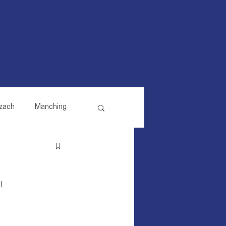
zach
Manching
Reichertshausen
!
Pörnbach