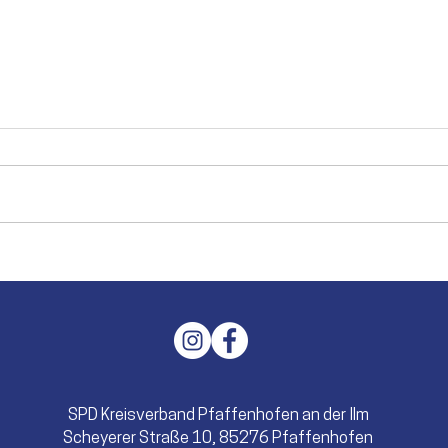
Einer mit Ecken, Kanten und
Die 
großen Verdiensten
Jahr
Caro
SPD Kreisverband Pfaffenhofen an der Ilm
Scheyerer Straße 10, 85276 Pfaffenhofen