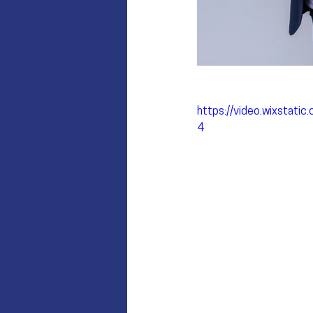
https://video.wixsta
4