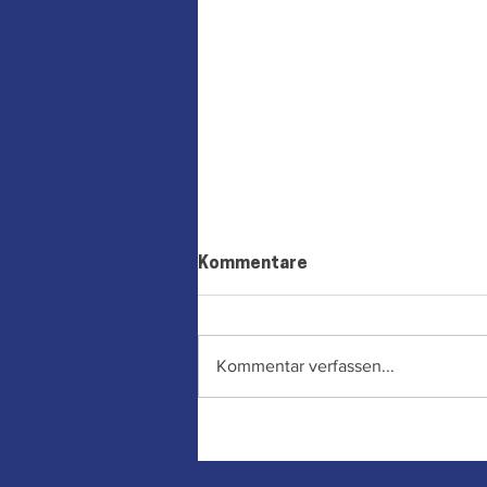
Kommentare
Kommentar verfassen...
Geopolitik trifft auf
Pfaffenhofener
Kunstschätze: Live-Talk im