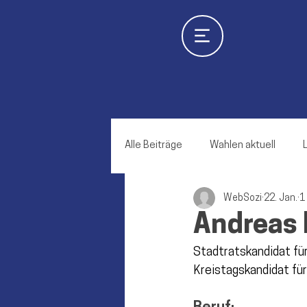
Alle Beiträge
Wahlen aktuell
WebSozi
22. Jan.
1
Scheyern
Geisenfeld
E
Andreas 
Stadtratskandidat für
Schweitenkirchen
Gerolsba
Kreistagskandidat für