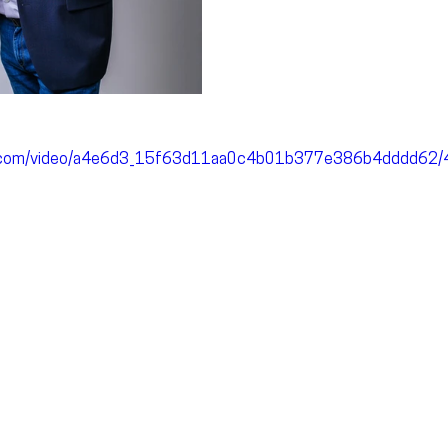
tic.com/video/a4e6d3_15f63d11aa0c4b01b377e386b4dddd62/