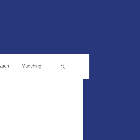
zach
Manching
Reichertshausen
Pörnbach