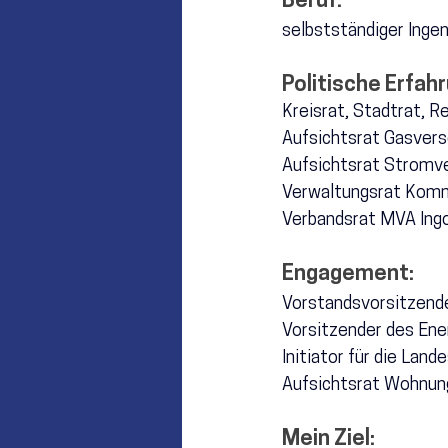
Beruf:
Münchsmünster
Vohburg
selbstständiger Ingen
Politische Erfahr
Kreisrat, Stadtrat, 
Re
Aufsichtsrat Gasver
Aufsichtsrat Stromv
Verwaltungsrat Komm
Verbandsrat MVA Ing
Engagement:
Vorstandsvorsitzende
Vorsitzender des Ener
Initiator für die Lan
Aufsichtsrat Wohnu
Mein Ziel: 