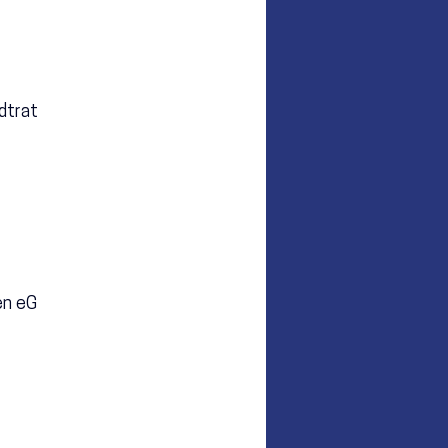
dtrat
en eG