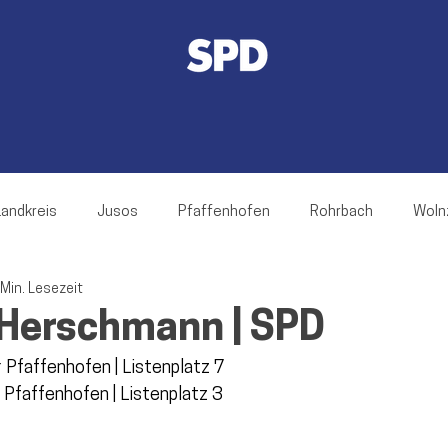
Landkreis
Jusos
Pfaffenhofen
Rohrbach
Woln
 Min. Lesezeit
rnsgaden
Jetzendorf
Ilmmünster
Hettenshausen
Herschmann | SPD
 Pfaffenhofen | Listenplatz 7
ch
Hohenwart
Reichertshofen
Baar-Ebenhausen
 Pfaffenhofen | Listenplatz 3