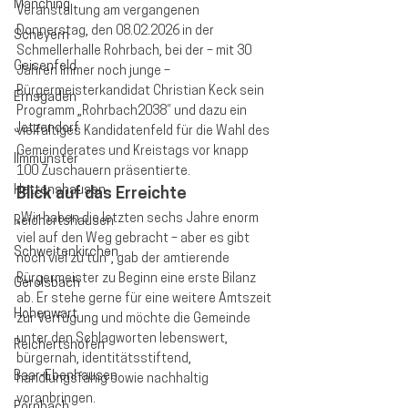
Manching
Veranstaltung am vergangenen 
Donnerstag, den 08.02.2026 in der 
Scheyern
Schmellerhalle Rohrbach, bei der – mit 30 
Geisenfeld
Jahren immer noch junge – 
Bürgermeisterkandidat Christian Keck sein 
Ernsgaden
Programm „Rohrbach2038“ und dazu ein 
Jetzendorf
vielfältiges Kandidatenfeld für die Wahl des 
Gemeinderates und Kreistags vor knapp 
Ilmmünster
100 Zuschauern präsentierte.
Hettenshausen
Blick auf das Erreichte
„Wir haben die letzten sechs Jahre enorm 
Reichertshausen
viel auf den Weg gebracht – aber es gibt 
Schweitenkirchen
noch viel zu tun“, gab der amtierende 
Bürgermeister zu Beginn eine erste Bilanz 
Gerolsbach
ab. Er stehe gerne für eine weitere Amtszeit 
Hohenwart
zur Verfügung und möchte die Gemeinde 
unter den Schlagworten lebenswert, 
Reichertshofen
bürgernah, identitätsstiftend, 
Baar-Ebenhausen
handlungsfähig sowie nachhaltig 
voranbringen.
Pörnbach