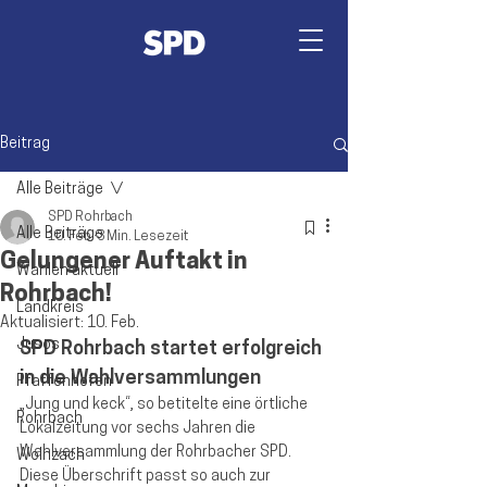
Beitrag
Alle Beiträge
SPD Rohrbach
Alle Beiträge
10. Feb.
3 Min. Lesezeit
Gelungener Auftakt in
Wahlen aktuell
Rohrbach!
Landkreis
Aktualisiert:
10. Feb.
Jusos
SPD Rohrbach startet erfolgreich 
in die Wahlversammlungen
Pfaffenhofen
„Jung und keck“, so betitelte eine örtliche 
Rohrbach
Lokalzeitung vor sechs Jahren die 
Wahlversammlung der Rohrbacher SPD. 
Wolnzach
Diese Überschrift passt so auch zur 