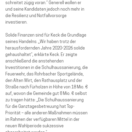
schreitet zügig voran.“ Generell wollen er 
und seine Kandidaten jedoch noch mehr in 
die Resilienz und Notfallvorsorge 
investieren. 
Solide Finanzen sind für Keck die Grundlage 
seines Handelns. „Wir haben trotz der 
herausfordernden Jahre 2020-2026 solide 
gehaushaltet“, erklärte Keck. Er zeigte 
anschließend die anstehenden 
Investitionen in die Schulhaussanierung, die 
Feuerwehr, das Rohrbacher Sportgelände, 
den Alten Wirt, den Rathausplatz und der 
Straße nach Fürholzen in Höhe von 18 Mio. € 
auf, wovon die Gemeinde gut 8 Mio. € selbst 
zu tragen hätte: „Die Schulhaussanierung 
für die Ganztagesbetreuung hat Top-
Priorität – alle anderen Maßnahmen müssen 
im Rahmen der verfügbaren Mittel in der 
neuen Wahlperiode sukzessive 