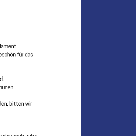
rlament 
eschön für das 
f.
munen 
en, bitten wir 