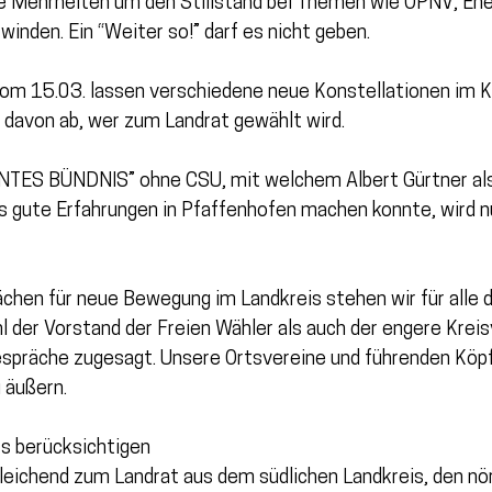
e Mehrheiten um den Stillstand bei Themen wie ÖPNV, En
nden. Ein “Weiter so!” darf es nicht geben.
om 15.03. lassen verschiedene neue Konstellationen im Kr
t davon ab, wer zum Landrat gewählt wird. 
NTES BÜNDNIS” ohne CSU, mit welchem Albert Gürtner als
s gute Erfahrungen in Pfaffenhofen machen konnte, wird nu
ächen für neue Bewegung im Landkreis stehen wir für alle 
l der Vorstand der Freien Wähler als auch der engere Kreis
spräche zugesagt. Unsere Ortsvereine und führenden Köpfe
u äußern.
s berücksichtigen
leichend zum Landrat aus dem südlichen Landkreis, den nör