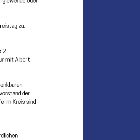
ergiewende oder 
eistag zu. 
 2. 
r mit Albert 
denkbaren 
vorstand der 
 im Kreis sind 
dlichen 