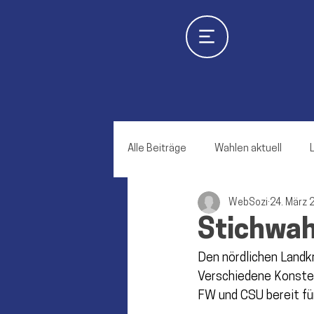
Alle Beiträge
Wahlen aktuell
WebSozi
24. März 
Scheyern
Geisenfeld
E
Stichwah
Den nördlichen Landk
Schweitenkirchen
Gerolsba
Verschiedene Konstell
FW und CSU bereit fü