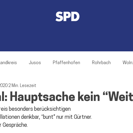
Landkreis
Jusos
Pfaffenhofen
Rohrbach
Woln
2020
2 Min. Lesezeit
rnsgaden
Jetzendorf
Ilmmünster
Hettenshausen
l: Hauptsache kein “Weit
reis besonders berücksichtigen
ch
Hohenwart
Reichertshofen
Baar-Ebenhausen
ationen denkbar, “bunt” nur mit Gürtner.
r Gespräche.