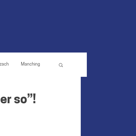
zach
Manching
Reichertshausen
er so”!
Pörnbach