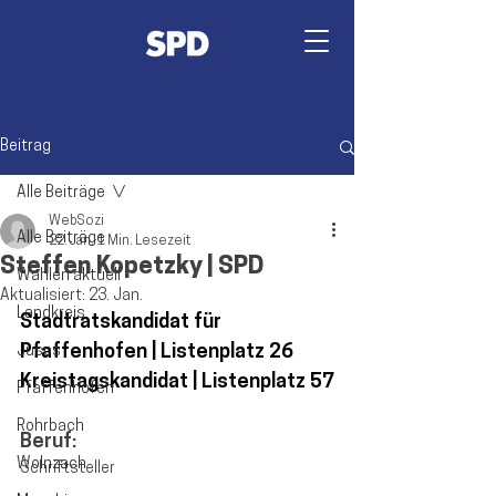
Beitrag
Alle Beiträge
WebSozi
Alle Beiträge
22. Jan.
1 Min. Lesezeit
Steffen Kopetzky | SPD
Wahlen aktuell
Aktualisiert:
23. Jan.
Landkreis
Stadtratskandidat für 
Pfaffenhofen | Listenplatz 26
Jusos
Kreistagskandidat | Listenplatz 57
Pfaffenhofen
Rohrbach
Beruf: 
Wolnzach
Schriftsteller