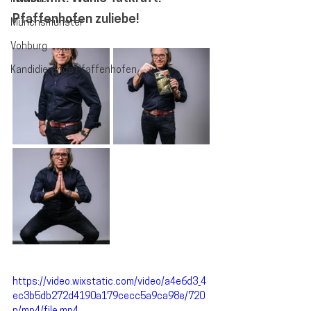
Pfaffenhofen zuliebe!
Münchsmünster
Vohburg
Kandidierende Pfaffenhofen
https://video.wixstatic.com/video/a4e6d3_4
ec3b5db272d4190a179cecc5a9ca98e/720