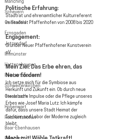
Manching
Politische Erfahrung:
Scheyern
Stadtrat und ehrenamtlicher Kulturreferent 
Geisenfeld
im Stadtrat Pfaffenhofen von 2008 bis 2020
Ernsgaden
Engagement:
Jetzendorf
Gründer Neuer Pfaffenhofener Kunstverein 
eV
Ilmmünster
Hettenshausen
Mein Ziel: Das Erbe ehren, das 
Neue fördern!
Reichertshausen
Ich setze mich für die Symbiose aus 
Schweitenkirchen
Herkunft und Zukunft ein. Ob durch neue 
Gerolsbach
literarische Impulse oder die Pflege unseres 
Erbes wie Josef Maria Lutz: Ich kämpfe 
Hohenwart
dafür, dass unsere Stadt Heimat der 
Tradition und Labor der Moderne zugleich 
Reichertshofen
bleibt.
Baar-Ebenhausen
Mach mit! Wähle Tatkraft!
Pörnbach