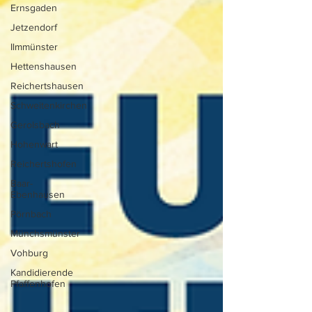
Ernsgaden
Jetzendorf
Ilmmünster
Hettenshausen
Reichertshausen
Schweitenkirchen
Gerolsbach
Hohenwart
Reichertshofen
Baar-
Ebenhausen
Pörnbach
Münchsmünster
Vohburg
Kandidierende
Pfaffenhofen