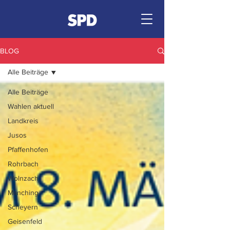
BLOG
Alle Beiträge
Alle Beiträge
Wahlen aktuell
Landkreis
Jusos
Pfaffenhofen
Rohrbach
Wolnzach
Manching
Scheyern
Geisenfeld