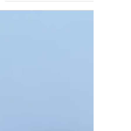
#ROHRBACH2038
Unsere Vision für #Rohrbach2038.