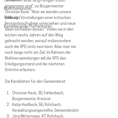
Jahren mit einer langfristigen Vision 
angetreten sind", so Bürgermeister 
Münchsmünster
Christian Keck: "Aber wir werden unsere 
Vohburg
Ziele und Vorstellungen einer kritischen 
Bestandsaufnahme unterziehen und neue 
Kandidierende Pfaffenhofen
Ideen einfließen lassen." Vieles sei in den 
letzten sechs Jahren auf den Weg 
gebracht worden, worauf insbesondere 
auch die SPD stolz sein kann. Aber man sei 
noch lange nicht am Ziel. Im Rahmen der 
Wahlversammlungen will die SPD den 
Erledigungsstand und die nächsten 
Schritte erläutern.
Die Kandidaten für den Gemeinderat:
Christian Keck
, 30, Fahlenbach, 
Bürgermeister, Kreisrat
Katja Haslbeck, 55, Rohrbach, 
Verwaltungsangestellte, Gemeinderätin
Jörg Mittermaier, 47, Rohrbach, 