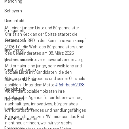
Manching
Scheyern
Geisenfeld
Mit einer jungen Liste und Bürgermeister 
Ernsgaden
Christian Keck an der Spitze startet die 
Jetzendorf
Rohrbacher SPD in den Kommunalwahlkampf 
2026. Für die Wahl des Bürgermeisters und 
Ilmmünster
des Gemeinderates am 08. März 2026 
präsentierte Ortsvereinsvorsitzender Jörg 
Hettenshausen
Mittermaier eine junge, sehr weibliche und 
Reichertshausen
soziale Liste mit Kandidaten, die den 
Querschnitt Rohrbachs und seiner Ortsteile 
Schweitenkirchen
abbilden.  Unter dem Motto 
#Rohrbach2038
Gerolsbach
wollen die Sozialdemokraten ihre 
erfolgreiche Agenda für ein lebenswertes, 
Hohenwart
nachhaltiges, innovatives, bürgernahes, 
Reichertshofen
idenditätsstiftendes und handlungsfähiges 
Rohrbach fortsetzen. "Wir müssen das Rad 
Baar-Ebenhausen
nicht neu erfinden, weil wir vor sechs 
Pörnbach