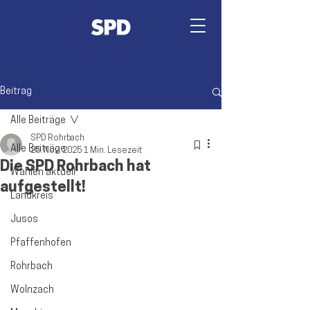
Beitrag
Alle Beiträge
SPD Rohrbach
Alle Beiträge
25. Nov. 2025
1 Min. Lesezeit
Die SPD Rohrbach hat
Wahlen aktuell
aufgestellt!
Landkreis
Jusos
Pfaffenhofen
Rohrbach
Wolnzach