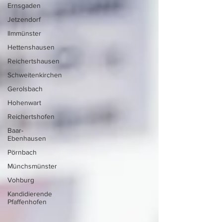
Ernsgaden
Jetzendorf
Ilmmünster
Hettenshausen
Reichertshausen
Schweitenkirchen
Gerolsbach
Hohenwart
Reichertshofen
Baar-
Ebenhausen
Pörnbach
Münchsmünster
Vohburg
Kandidierende
Pfaffenhofen