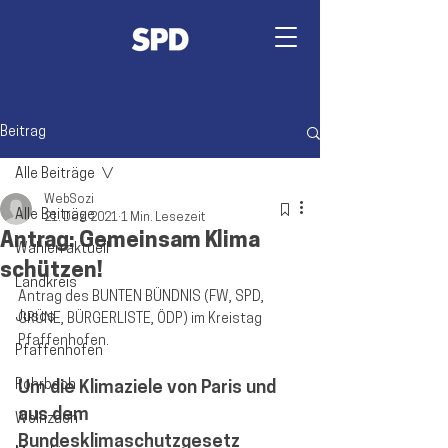
Beitrag
Alle Beiträge
WebSozi
Alle Beiträge
21. Dez. 2021
1 Min. Lesezeit
Antrag: Gemeinsam Klima
Wahlen aktuell
schützen!
Landkreis
Antrag des BUNTEN BÜNDNIS (FW, SPD, 
Jusos
GRÜNE, BÜRGERLISTE, ÖDP) im Kreistag
Pfaffenhofen.
Pfaffenhofen
Rohrbach
Um die Klimaziele von Paris und 
aus dem 
Wolnzach
Bundesklimaschutzgesetz 