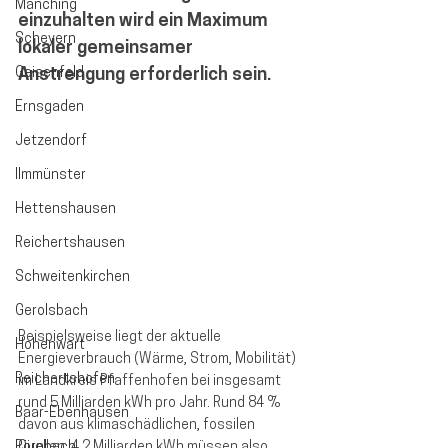
Manching
einzuhalten wird ein Maximum 
Scheyern
lokaler gemeinsamer 
Geisenfeld
Anstrengung erforderlich sein. 
Ernsgaden
Jetzendorf
Ilmmünster
Hettenshausen
Reichertshausen
Schweitenkirchen
Gerolsbach
Beispielsweise liegt der aktuelle 
Hohenwart
Energieverbrauch (Wärme, Strom, Mobilität) 
Reichertshofen
im Landkreis Pfaffenhofen bei 
insgesamt 
rund 5 Milliarden kWh pro Jahr. Rund 84 % 
Baar-Ebenhausen
davon aus klimaschädlichen, fossilen 
Pörnbach
Quellen. 4,2 Milliarden kWh müssen also 