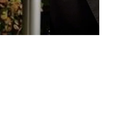
WebSozi
26. Sept. 2021
2 Min. Lesezeit
Künstliches Koma für
Mainburger Krankenhaus?
"Lebenserhaltung" oder
"Zukunftssanierung"? Vorneweg: Ja, es
stimmt, viele Entscheidungen zu unseren