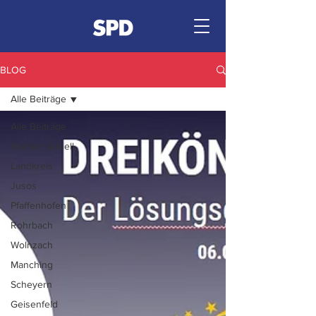
BLOG
Alle Beiträge
Alle Beiträge
Wahlen aktuell
Landkreis
Jusos
Pfaffenhofen
Rohrbach
Wolnzach
Manching
Scheyern
Geisenfeld