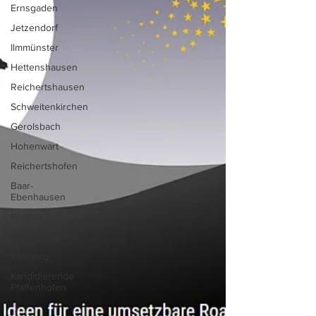
Ernsgaden
Jetzendorf
Ilmmünster
Hettenshausen
Reichertshausen
Schweitenkirchen
Gerolsbach
Hohenwart
Reichertshofen
Baar-
Ebenhausen
Pörnbach
Münchsmünster
Vohburg
Kandidierende
Pfaffenhofen