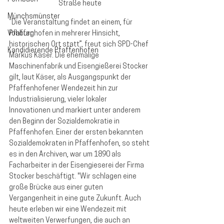
Straße heute
Münchsmünster
“Die Veranstaltung findet an einem, für 
Vohburg
Pfaffenhofen in mehrerer Hinsicht, 
historischen Ort statt”, freut sich SPD-Chef 
Kandidierende Pfaffenhofen
Markus Käser. Die ehemalige 
Maschinenfabrik und Eisengießerei Stocker 
gilt, laut Käser, als Ausgangspunkt der 
Pfaffenhofener Wendezeit hin zur 
Industrialisierung, vieler lokaler 
Innovationen und markiert unter anderem 
den Beginn der Sozialdemokratie in 
Pfaffenhofen. Einer der ersten bekannten 
Sozialdemokraten in Pfaffenhofen, so steht 
es in den Archiven, war um 1890 als 
Facharbeiter in der Eisengieserei der Firma 
Stocker beschäftigt. "Wir schlagen eine 
große Brücke aus einer guten 
Vergangenheit in eine gute Zukunft. Auch 
heute erleben wir eine Wendezeit mit 
weltweiten Verwerfungen, die auch an 