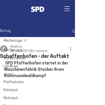
Beitrag
Alle Beiträge
WebSozi
Alle Beiträge
28. Jan. 2020
1 Min. Lesezeit
Schaffenhofen - der Auftakt
Wahlen aktuell
 SPD Pfaffenhofen startet in der 
Landkreis
Maschinenfabrik Stocker ihren 
Jusos
Kommunalwahlkampf
Pfaffenhofen
Rohrbach
Wolnzach