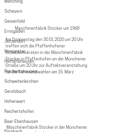
Manching
Scheyern
Geisenfeld
Maschinenfabrik Stocker um 1968
Ernsgaden
Am Donnerstag den 30.01.2020 um 20 Uhr 
Jetzendorf
treffen sich die Pfaffenhofener 
Ilmmünster
Sozialdemokraten in der Maschinenfabrik 
Stocker in Pfaffenhofen an der Münchener 
Hettenshausen
Straße um 20 Uhr zur Auftaktveranstaltung 
Reichertshausen
für die Kommunalwahlen am 15. März.
Schweitenkirchen
Gerolsbach
Hohenwart
Reichertshofen
Baar-Ebenhausen
Maschinenfabrik Stocker in der Münchener 
Pörnbach