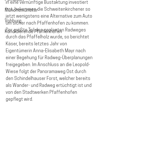
in eine vernünftige Bustaktung investiert 
hat, bekommen die Schweitenkirchener so 
Münchsmünster
jetzt wenigstens eine Alternative zum Auto 
Vohburg
um sicher nach Pfaffenhofen zu kommen. 
Der größte Teil des geplanten Radweges 
Kandidierende Pfaffenhofen
durch das Pfaffelholz wurde, so berichtet 
Käser, bereits letztes Jahr von 
Eigentümerin Anna-Elisabeth Mayr nach 
einer Begehung für Radweg-Überplanungen 
freigegeben. Im Anschluss an die Leopold-
Wiese folgt der Panoramaweg Ost durch 
den Schindelhauser Forst, welcher bereits 
als Wander- und Radweg ertüchtigt ist und 
von den Stadtwerken Pfaffenhofen 
gepflegt wird.   