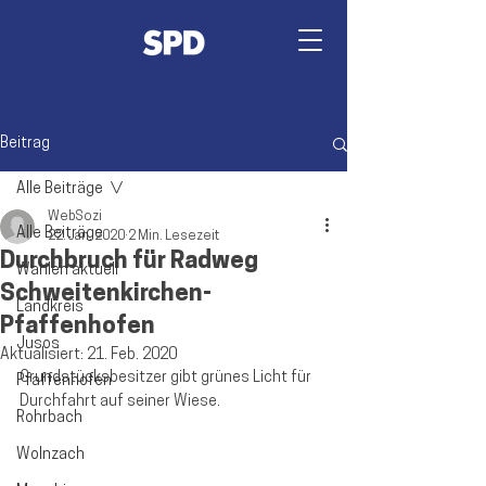
Beitrag
Alle Beiträge
WebSozi
Alle Beiträge
22. Jan. 2020
2 Min. Lesezeit
Durchbruch für Radweg
Wahlen aktuell
Schweitenkirchen-
Landkreis
Pfaffenhofen
Jusos
Aktualisiert:
21. Feb. 2020
Grundstücksbesitzer gibt grünes Licht für 
Pfaffenhofen
Durchfahrt auf seiner Wiese.
Rohrbach
Wolnzach