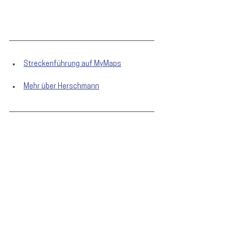
Streckenführung auf MyMaps
Mehr über Herschmann
Landkreis
Wahlen aktuell
Schweitenkirchen