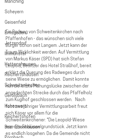
Manching
Scheyern
Geisenfeld
Ein Radweg von Schweitenkirchen nach 
Ernsgaden
Pfaffenhofen - das wünschen sich viele 
Jetzendorf
Bürger schon seit Langem. Jetzt kann der 
Traum Wirklichkeit werden. Auf Vermittlung 
Ilmmünster
von Markus Käser (SPD) hat sich Stefan 
Hettenshausen
Leopold, Besitzer des Hotel Straßhof, bereit 
erklärt die Querung des Radweges durch 
Reichertshausen
seine Wiese zu ermöglichen.  Damit konnte 
Schweitenkirchen
nun die letzte Planungslücke zwischen der 
angedachten Strecke durch das Pfaffelholz 
Gerolsbach
zum Kuglhof geschlossen werden.   Nach 
Hohenwart
fast zweijähriger Vermittlungsarbeit freut 
sich Käser vor allem für die 
Reichertshofen
Schweitenkirchener: "Die Leopold-Wiese 
war das Schlüsselgrundstück. Jetzt kann 
Baar-Ebenhausen
es endlich losgehen. Da die Gemeinde nicht 
Pörnbach