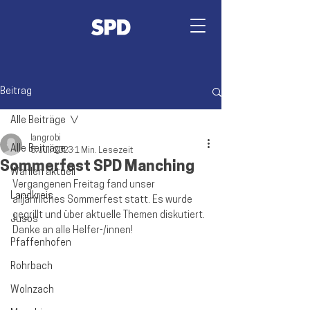
Beitrag
Alle Beiträge
langrobi
Alle Beiträge
5. Juli 2023
1 Min. Lesezeit
Sommerfest SPD Manching
Wahlen aktuell
Vergangenen Freitag fand unser 
Landkreis
alljährliches Sommerfest statt. Es wurde 
gegrillt und über aktuelle Themen diskutiert. 
Jusos
Danke an alle Helfer-/innen!
Pfaffenhofen
Rohrbach
Wolnzach