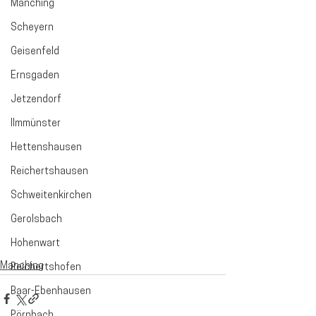
Manching
Scheyern
Geisenfeld
Ernsgaden
Jetzendorf
Ilmmünster
Hettenshausen
Reichertshausen
Schweitenkirchen
Gerolsbach
Hohenwart
Manching
Reichertshofen
Baar-Ebenhausen
Pörnbach