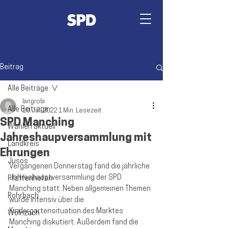
Beitrag
Alle Beiträge
langrobi
Alle Beiträge
10. Juli 2022
1 Min. Lesezeit
SPD Manching
Wahlen aktuell
Jahreshaupversammlung mit
Landkreis
Ehrungen
Jusos
Vergangenen Donnerstag fand die jährliche 
Jahreshauptversammlung der SPD 
Pfaffenhofen
Manching statt. Neben allgemeinen Themen 
Rohrbach
wurde intensiv über die 
Kindergartensituation des Marktes 
Wolnzach
Manching diskutiert. Außerdem fand die 