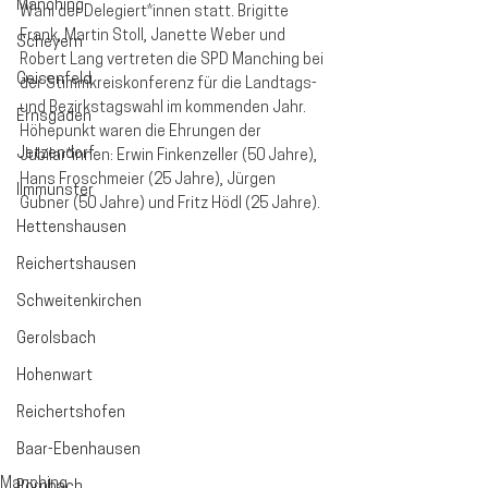
Manching
Wahl der Delegiert*innen statt. Brigitte 
Frank, Martin Stoll, Janette Weber und 
Scheyern
Robert Lang vertreten die SPD Manching bei 
Geisenfeld
der Stimmkreiskonferenz für die Landtags- 
und Bezirkstagswahl im kommenden Jahr. 
Ernsgaden
Höhepunkt waren die Ehrungen der 
Jetzendorf
Jubilar*innen: Erwin Finkenzeller (50 Jahre), 
Hans Froschmeier (25 Jahre), Jürgen 
Ilmmünster
Gubner (50 Jahre) und Fritz Hödl (25 Jahre).
Hettenshausen
Reichertshausen
Schweitenkirchen
Gerolsbach
Hohenwart
Reichertshofen
Baar-Ebenhausen
Manching
Pörnbach