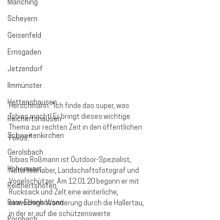
Manching
Scheyern
Geisenfeld
Ernsgaden
Jetzendorf
Ilmmünster
Hettenshausen
Herschmann: "Ich finde das super, was 
Tobias macht! Er bringt dieses wichtige 
Reichertshausen
Thema zur rechten Zeit in den öffentlichen 
Schweitenkirchen
Fokus."
Gerolsbach
Tobias Roßmann ist Outdoor-Spezialist, 
Hohenwart
Naturliebhaber, Landschaftsfotograf und 
Vogelschützer. Am 12.01.20 begann er mit 
Reichertshofen
Rucksack und Zelt eine winterliche, 
Baar-Ebenhausen
einwöchige Wanderung durch die Hallertau, 
in der er auf die schützenswerte 
Pörnbach