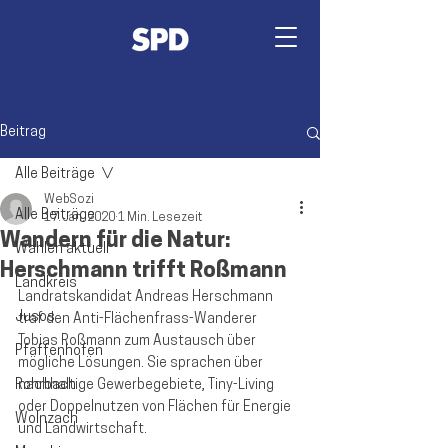
Beitrag
Alle Beiträge
WebSozi
Alle Beiträge
17. Jan. 2020
1 Min. Lesezeit
Wandern für die Natur:
Wahlen aktuell
Herschmann trifft Roßmann
Landkreis
Landratskandidat Andreas Herschmann 
Jusos
traf den Anti-Flächenfrass-Wanderer 
Tobias Roßmann zum Austausch über 
Pfaffenhofen
mögliche Lösungen. Sie sprachen über 
Rohrbach
nachhaltige Gewerbegebiete, Tiny-Living 
oder Doppelnutzen von Flächen für Energie 
Wolnzach
und Landwirtschaft.