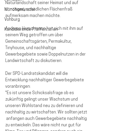
Naturlandschaft seiner Heimat und auf 
unnötigen, schädlichen Flächenfraß 
Münchsmünster
aufmerksam machen möchte. 
Vohburg
Andreas Herschmann hat sich mit ihm auf 
Kandidierende Pfaffenhofen
seinem Weg getroffen um über 
Gemeinschaftsgärten, Permakultur, 
Tinyhouse, und nachhaltige 
Gewerbegebiete sowie Doppelnutzen in der 
Landwirtschaft zu diskutieren. 
Der SPD-Landratskandidat will die 
Entwicklung nachhaltiger Gewerbegebiete 
voranbringen:
"Es ist unsere Schicksalsfrage ob es 
zukünftig gelingt unser Wachstum und 
unseren Wohlstand neu zu definieren und 
nachhaltig zu wirtschaften. Wir sollten jetzt 
 anfangen auch Gewerbegebiete nachhaltig 
zu entwickeln. Das wäre nicht nur gut für 